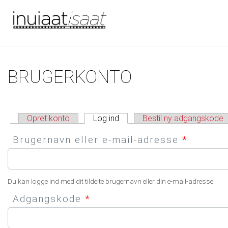
Du er her
Gå til hovedindhold
Primære faneblade
BRUGERKONTO
Opret konto
Log ind
(aktiv fane)
Bestil ny adgangskode
Brugernavn eller e-mail-adresse
*
Du kan logge ind med dit tildelte brugernavn eller din e-mail-adresse.
Adgangskode
*