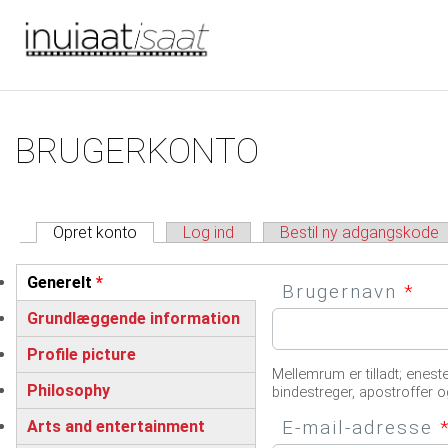
Du er her
Gå til hovedindhold
Primære faneblade
BRUGERKONTO
Opret konto
(aktiv fane)
Log ind
Bestil ny adgangskode
Vertikale faneblade
Generelt
*
Brugernavn
*
(active tab)
Grundlæggende information
Profile picture
Mellemrum er tilladt; enest
Philosophy
bindestreger, apostroffer o
E-mail-adresse
Arts and entertainment