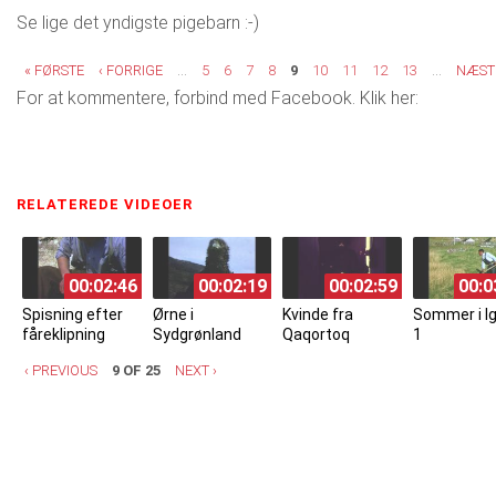
Se lige det yndigste pigebarn :-)
Sider
« FØRSTE
‹ FORRIGE
…
5
6
7
8
9
10
11
12
13
…
NÆSTE
For at kommentere, forbind med Facebook. Klik her:
RELATEREDE VIDEOER
(ACTIVE TAB)
00:02:46
00:02:19
00:02:59
00:0
Spisning efter
Ørne i
Kvinde fra
Sommer i Ig
fåreklipning
Sydgrønland
Qaqortoq
1
‹ PREVIOUS
9 OF 25
NEXT ›