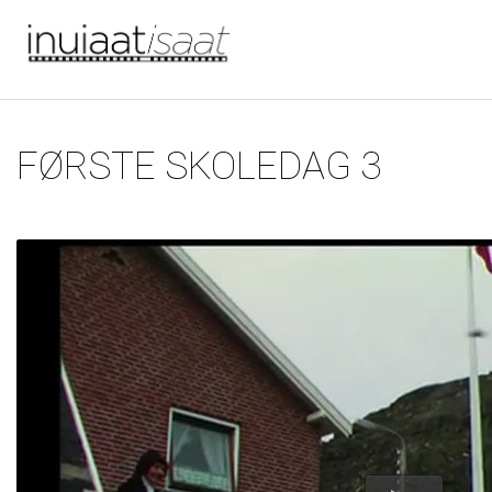
Du er her
Gå til hovedindhold
FØRSTE SKOLEDAG 3