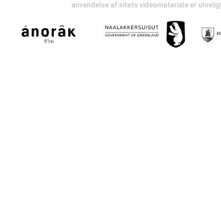
anvendelse af sitets videomateriale er ulovli