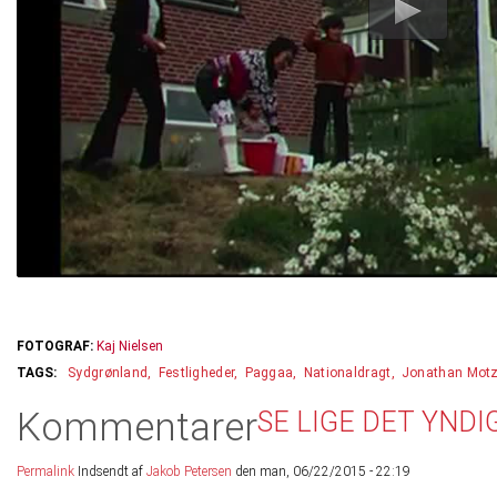
FOTOGRAF:
Kaj Nielsen
Sydgrønland
Festligheder
Paggaa
Nationaldragt
Jonathan Motz
Kommentarer
SE LIGE DET YND
Permalink
Indsendt af
Jakob Petersen
den man, 06/22/2015 - 22:19