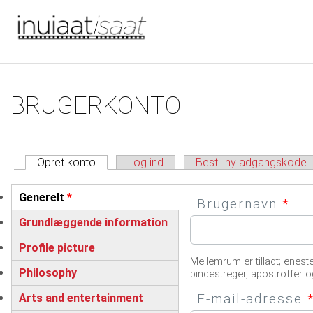
Du er her
Gå til hovedindhold
Primære faneblade
BRUGERKONTO
Opret konto
(aktiv fane)
Log ind
Bestil ny adgangskode
Vertikale faneblade
Generelt
*
Brugernavn
*
(active tab)
Grundlæggende information
Profile picture
Mellemrum er tilladt; enest
Philosophy
bindestreger, apostroffer o
E-mail-adresse
Arts and entertainment