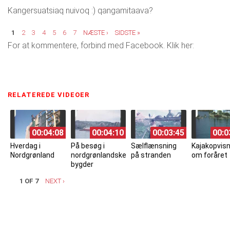
Kangersuatsiaq nuivoq :) qangamitaava?
Sider
1
2
3
4
5
6
7
NÆSTE ›
SIDSTE »
For at kommentere, forbind med Facebook. Klik her:
RELATEREDE VIDEOER
(ACTIVE TAB)
00:04:08
00:04:10
00:03:45
00:0
Hverdag i
På besøg i
Sælflænsning
Kajakopvisn
Nordgrønland
nordgrønlandske
på stranden
om foråret
bygder
1 OF 7
NEXT ›