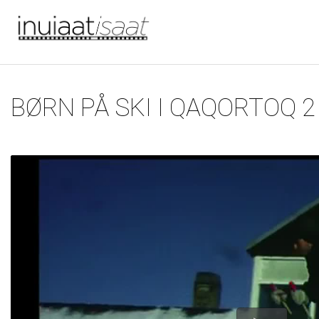
Du er her
Gå til hovedindhold
BØRN PÅ SKI I QAQORTOQ 2