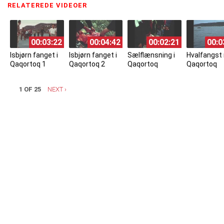
RELATEREDE VIDEOER
(ACTIVE TAB)
00:03:22
00:04:42
00:02:21
00:0
Isbjørn fanget i
Isbjørn fanget i
Sælflænsning i
Hvalfangst
Qaqortoq 1
Qaqortoq 2
Qaqortoq
Qaqortoq
1 OF 25
NEXT ›