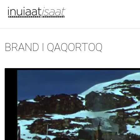
Du er her
Gå til hovedindhold
BRAND I QAQORTOQ