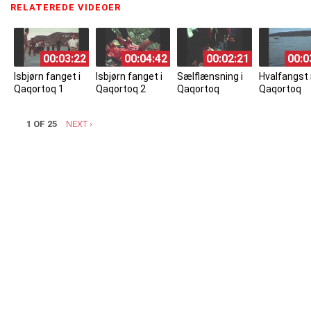
RELATEREDE VIDEOER
(ACTIVE TAB)
00:03:22
00:04:42
00:02:21
00:0
Isbjørn fanget i
Isbjørn fanget i
Sælflænsning i
Hvalfangst
Qaqortoq 1
Qaqortoq 2
Qaqortoq
Qaqortoq
1 OF 25
NEXT ›