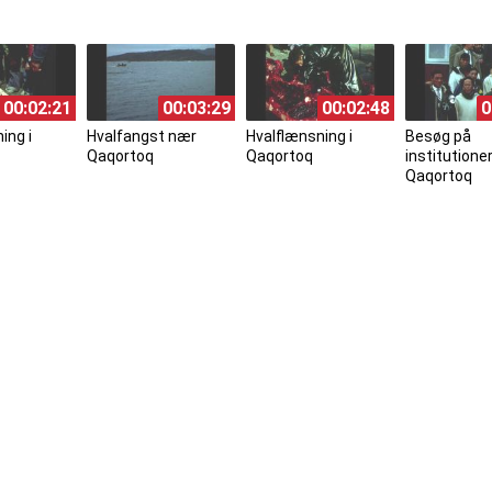
00:02:21
00:03:29
00:02:48
0
ing i
Hvalfangst nær
Hvalflænsning i
Besøg på
Qaqortoq
Qaqortoq
institutioner
Qaqortoq