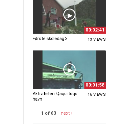
00:02:41
Første skoledag 3
13 VIEWS
00:01:58
Aktiviteter i Qaqortoqs
16 VIEWS
havn
1 of 63
next ›