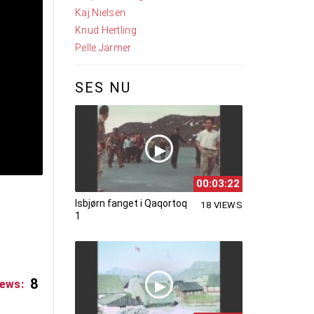
Kaj Nielsen
Knud Hertling
Pelle Jarmer
SES NU
00:03:22
Isbjørn fanget i Qaqortoq
18 VIEWS
1
8
iews: