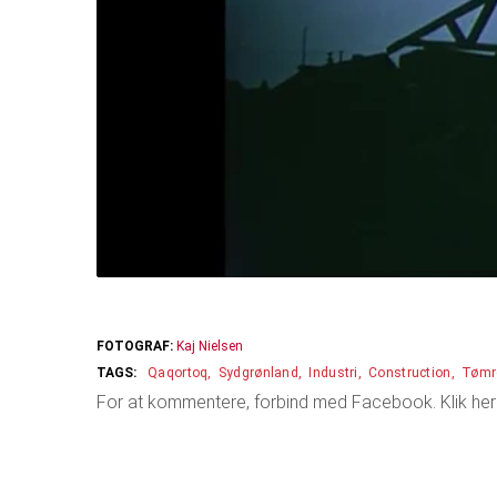
FOTOGRAF:
Kaj Nielsen
Qaqortoq
Sydgrønland
Industri
Construction
Tømr
For at kommentere, forbind med Facebook. Klik her