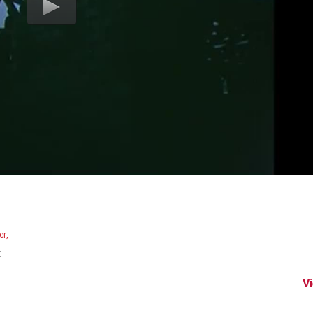
er
:
V