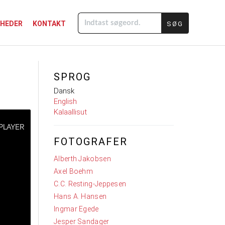
GHEDER
KONTAKT
Indtast
søgeord.
SPROG
Dansk
English
Kalaallisut
FOTOGRAFER
Alberth Jakobsen
Axel Boehm
C.C. Resting-Jeppesen
Hans A. Hansen
Ingmar Egede
Jesper Sandager