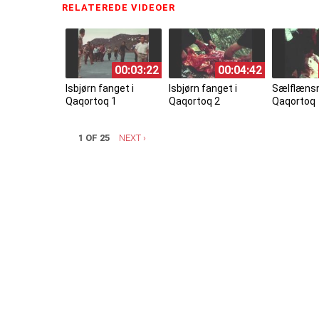
RELATEREDE VIDEOER
(ACTIVE TAB)
00:03:22
00:04:42
Isbjørn fanget i
Isbjørn fanget i
Sælflænsn
Qaqortoq 1
Qaqortoq 2
Qaqortoq
1 OF 25
NEXT ›