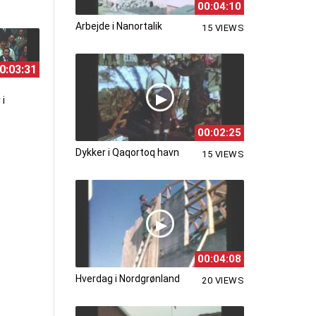
00:04:10
Arbejde i Nanortalik
15 VIEWS
0:03:31
 i
00:02:25
Dykker i Qaqortoq havn
15 VIEWS
00:04:08
Hverdag i Nordgrønland
20 VIEWS