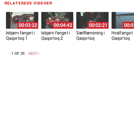
RELATEREDE VIDEOER
(ACTIVE TAB)
00:03:22
00:04:42
00:02:21
00:0
Isbjørn fanget i
Isbjørn fanget i
Sælflænsning i
Hvalfangst
Qaqortoq 1
Qaqortoq 2
Qaqortoq
Qaqortoq
1 OF 25
NEXT ›