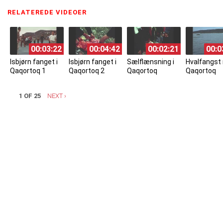
RELATEREDE VIDEOER
(ACTIVE TAB)
00:03:22
00:04:42
00:02:21
00:0
Isbjørn fanget i
Isbjørn fanget i
Sælflænsning i
Hvalfangst
Qaqortoq 1
Qaqortoq 2
Qaqortoq
Qaqortoq
1 OF 25
NEXT ›