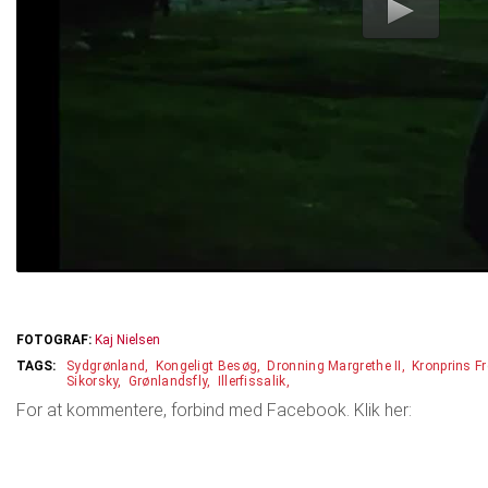
FOTOGRAF:
Kaj Nielsen
Sydgrønland
Kongeligt Besøg
Dronning Margrethe II
Kronprins Fr
Sikorsky
Grønlandsfly
Illerfissalik
For at kommentere, forbind med Facebook. Klik her: