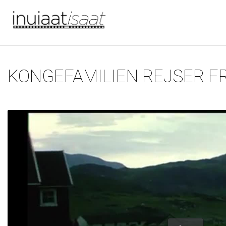
Du er her
Gå til hovedindhold
KONGEFAMILIEN REJSER FR