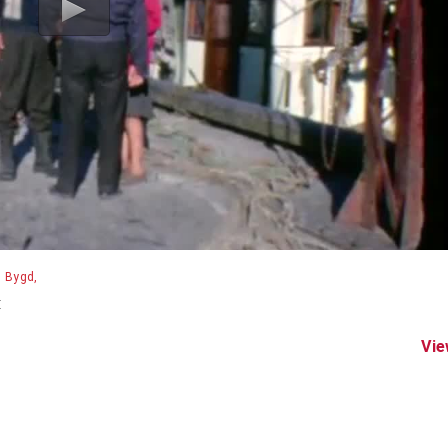
Bygd
:
Vie