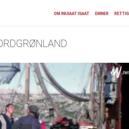
OM INUIAAT ISAAT
EMNER
RETTI
NORDGRØNLAND