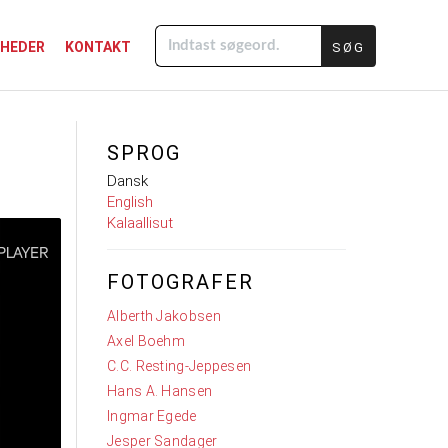
GHEDER
KONTAKT
Indtast
søgeord.
SPROG
Dansk
English
Kalaallisut
FOTOGRAFER
Alberth Jakobsen
Axel Boehm
C.C. Resting-Jeppesen
Hans A. Hansen
Ingmar Egede
Jesper Sandager