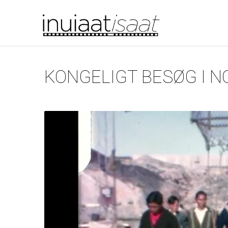
Du er her
Gå til hovedindhold
KONGELIGT BESØG I 