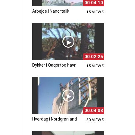
00:04:10
Arbejde i Nanortalik
15 VIEWS
00:02:25
Dykker i Qaqortoq havn
15 VIEWS
00:04:08
Hverdag i Nordgrønland
20 VIEWS