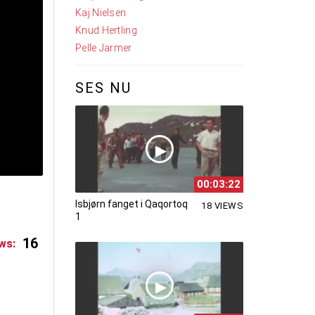
Kaj Nielsen
Knud Hertling
Pelle Jarmer
SES NU
00:03:22
Isbjørn fanget i Qaqortoq
18 VIEWS
1
16
ws: