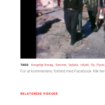
Kongeligt Besøg
Sommer
Sejlads
Isfjeld
Fly
Flyver
For at kommentere, forbind med Facebook. Klik her
RELATEREDE VIDEOER
(ACTIVE TAB)