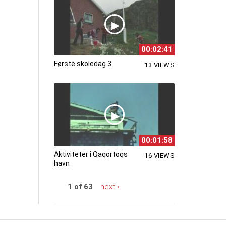
00:02:41
Første skoledag 3
13 VIEWS
00:01:58
Aktiviteter i Qaqortoqs
16 VIEWS
havn
1 of 63
next ›