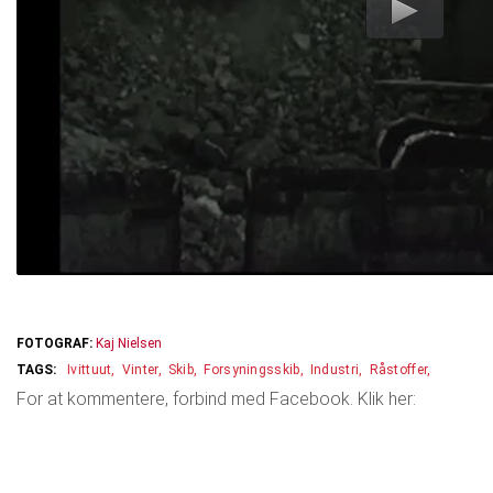
FOTOGRAF:
Kaj Nielsen
Ivittuut
Vinter
Skib
Forsyningsskib
Industri
Råstoffer
For at kommentere, forbind med Facebook. Klik her: