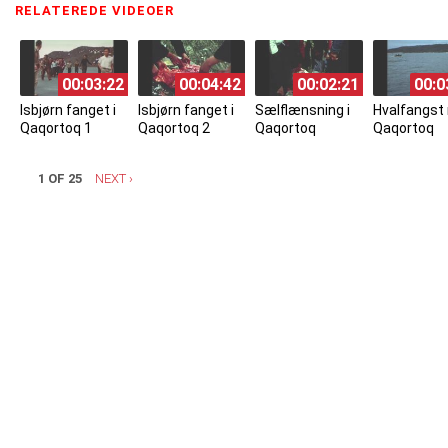
RELATEREDE VIDEOER
(ACTIVE TAB)
00:03:22
00:04:42
00:02:21
00:0
Isbjørn fanget i
Isbjørn fanget i
Sælflænsning i
Hvalfangst
Qaqortoq 1
Qaqortoq 2
Qaqortoq
Qaqortoq
1 OF 25
NEXT ›