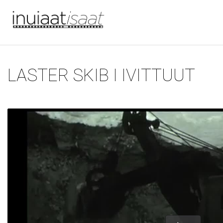
Du er her
Gå til hovedindhold
LASTER SKIB I IVITTUUT