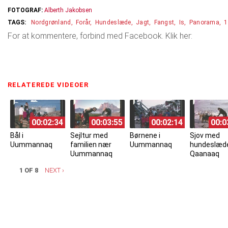
FOTOGRAF:
Alberth Jakobsen
Nordgrønland
Forår
Hundeslæde
Jagt
Fangst
Is
Panorama
1
For at kommentere, forbind med Facebook. Klik her:
RELATEREDE VIDEOER
(ACTIVE TAB)
00:02:34
00:03:55
00:02:14
00:0
Bål i
Sejltur med
Børnene i
Sjov med
Uummannaq
familien nær
Uummannaq
hundeslæde
Uummannaq
Qaanaaq
1 OF 8
NEXT ›