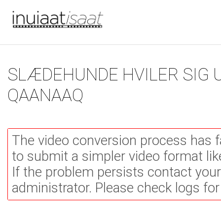
Du er her
Gå til hovedindhold
SLÆDEHUNDE HVILER SIG
QAANAAQ
The video conversion process has f
to submit a simpler video format li
If the problem persists contact you
administrator. Please check logs for