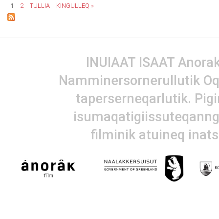
1
2
TULLIA
KINGULLEQ »
INUIAAT ISAAT Anorak 
Namminersornerullutik Oq
taperserneqarlutik. Pig
isumaqatigiissuteqanngi
filminik atuineq inat