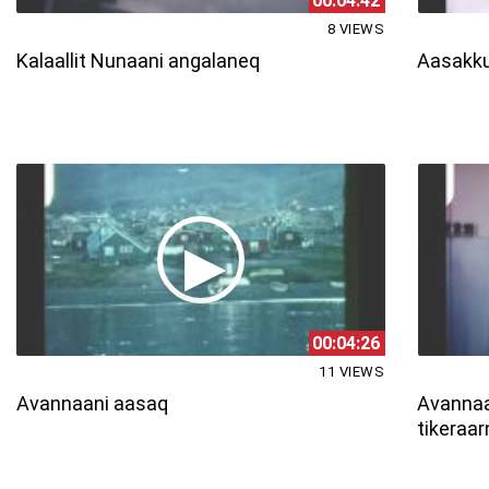
00:04:42
8 VIEWS
Kalaallit Nunaani angalaneq
Aasakku
00:04:26
11 VIEWS
Avannaani aasaq
Avannaa
tikeraa