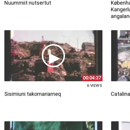
Nuummiit nutsertut
Københ
Kanger
angalan
00:04:37
6 VIEWS
Sisimiuni takornariarneq
Catalin