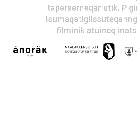
taperserneqarlutik. Pig
isumaqatigiissuteqanngi
filminik atuineq inat