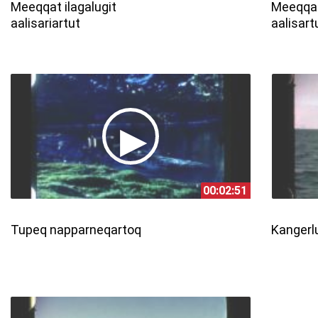
Meeqqat ilagalugit
Meeqqa
aalisariartut
aalisart
00:02:51
Tupeq napparneqartoq
Kangerl