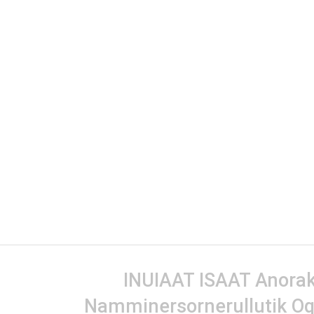
INUIAAT ISAAT Anorak 
Namminersornerullutik Oq