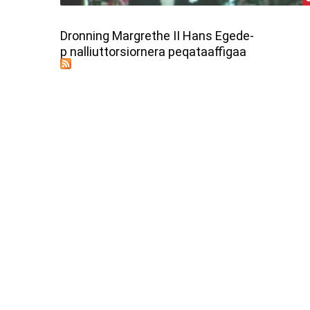
Dronning Margrethe II Hans Egede-
p nalliuttorsiornera peqataaffigaa