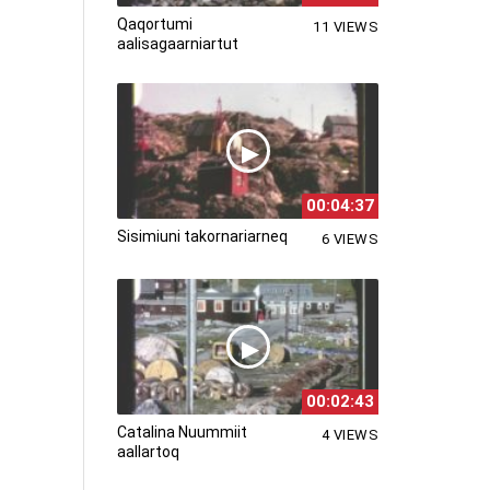
Qaqortumi
11 VIEWS
aalisagaarniartut
00:04:37
Sisimiuni takornariarneq
6 VIEWS
00:02:43
Catalina Nuummiit
4 VIEWS
aallartoq