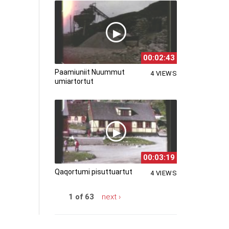
00:02:43
Paamiuniit Nuummut
4 VIEWS
umiartortut
00:03:19
Qaqortumi pisuttuartut
4 VIEWS
1 of 63
next ›