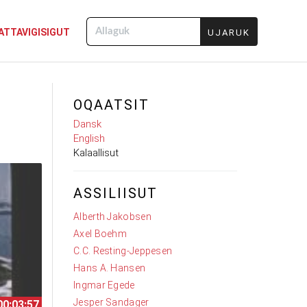
ATTAVIGISIGUT
Allaguk
OQAATSIT
Dansk
English
Kalaallisut
ASSILIISUT
Alberth Jakobsen
Axel Boehm
C.C. Resting-Jeppesen
Hans A. Hansen
Ingmar Egede
Jesper Sandager
00:03:57