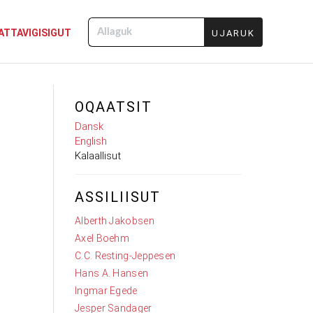
ATTAVIGISIGUT
Allaguk
OQAATSIT
Dansk
English
Kalaallisut
ASSILIISUT
Alberth Jakobsen
Axel Boehm
C.C. Resting-Jeppesen
Hans A. Hansen
Ingmar Egede
Jesper Sandager