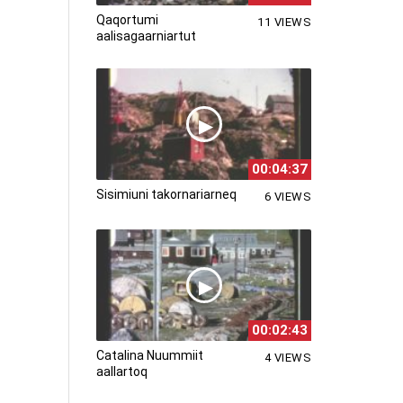
Qaqortumi
11 VIEWS
aalisagaarniartut
00:04:37
Sisimiuni takornariarneq
6 VIEWS
00:02:43
Catalina Nuummiit
4 VIEWS
aallartoq