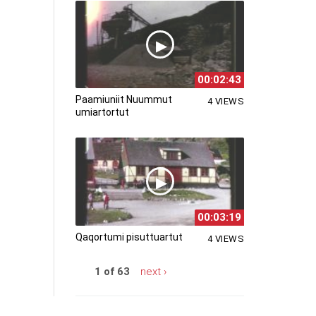
00:02:43
Paamiuniit Nuummut
4 VIEWS
umiartortut
00:03:19
Qaqortumi pisuttuartut
4 VIEWS
1 of 63
next ›