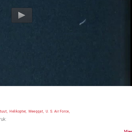
tuut
Helikopter
Meeqqat
U. S. Air Force
ruk:
Vie