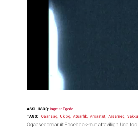
ASSILIISOQ:
Ingmar Egede
Qaanaaq
Ukioq
Atuarfik
Arsaatut
Arsarneq
Sakku
Oqaaseqarniaruit Facebook-mut attaviliigit. Una too