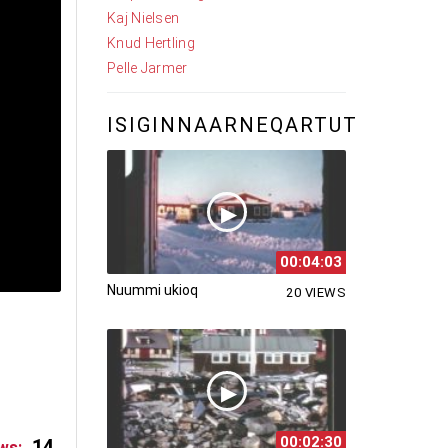
Kaj Nielsen
Knud Hertling
Pelle Jarmer
ISIGINNAARNEQARTUT
00:04:03
Nuummi ukioq
20 VIEWS
00:02:30
14
ws: