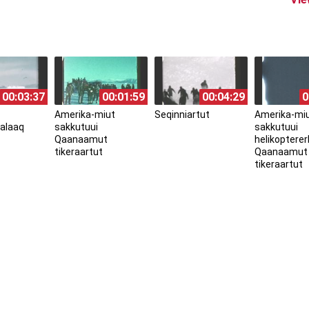
00:03:37
00:01:59
00:04:29
0
Amerika-miut
Seqinniartut
Amerika-mi
alaaq
sakkutuui
sakkutuui
Qaanaamut
helikopterer
tikeraartut
Qaanaamut
tikeraartut