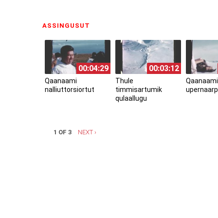
ASSINGUSUT
(ACTIVE TAB)
00:04:29
00:03:12
Qaanaami
Thule
Qaanaami
nalliuttorsiortut
timmisartumik
upernaarp
qulaallugu
1 OF 3
NEXT ›