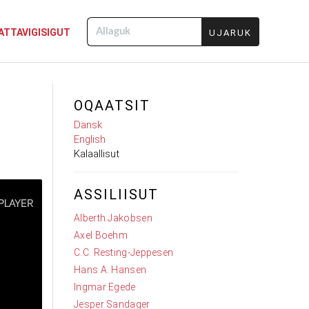
ATTAVIGISIGUT
Allaguk
OQAATSIT
Dansk
English
Kalaallisut
ASSILIISUT
Alberth Jakobsen
Axel Boehm
C.C. Resting-Jeppesen
Hans A. Hansen
Ingmar Egede
Jesper Sandager