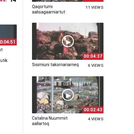
Qaqortumi
11 VIEWS
aalisagaarniartut
0:04:51
ut
00:04:37
lutik
Sisimiuni takornariarneq
6 VIEWS
00:02:43
Catalina Nuummiit
4 VIEWS
aallartoq