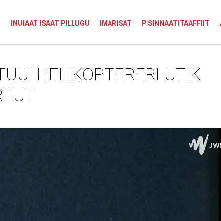
INUIAAT ISAAT PILLUGU
IMARISAT
PISINNAATITAAFFIIT
TUUI HELIKOPTERERLUTIK
RTUT