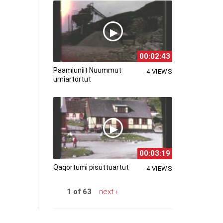
00:02:43
Paamiuniit Nuummut
4 VIEWS
umiartortut
00:03:19
Qaqortumi pisuttuartut
4 VIEWS
1 of 63
next ›