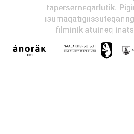
taperserneqarlutik. Pig
isumaqatigiissuteqanngi
filminik atuineq inat