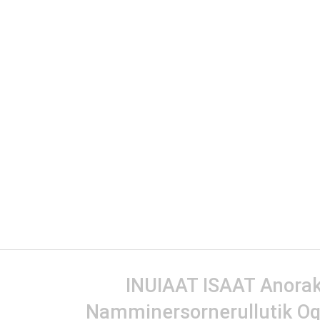
INUIAAT ISAAT Anorak 
Namminersornerullutik Oq