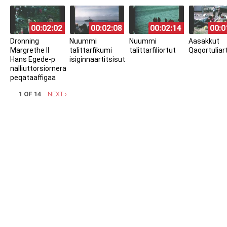
00:02:02
00:02:08
00:02:14
00:0
Dronning
Nuummi
Nuummi
Aasakkut
Margrethe II
talittarfikumi
talittarfiliortut
Qaqortuliar
Hans Egede-p
isiginnaartitsisut
nalliuttorsiornera
peqataaffigaa
1 OF 14
NEXT ›