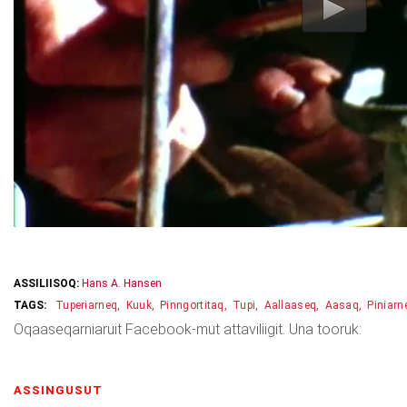
ASSILIISOQ:
Hans A. Hansen
Tuperiarneq
Kuuk
Pinngortitaq
Tupi
Aallaaseq
Aasaq
Piniarn
Oqaaseqarniaruit Facebook-mut attaviliigit. Una tooruk:
ASSINGUSUT
(ACTIVE TAB)